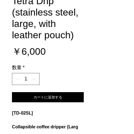
Tetra Drip
(stainless steel,
large, with
leather pouch)
価
￥6,000
格
数量
*
カートに追加する
[TD-02SL]
Collapsible coffee dripper (Larg