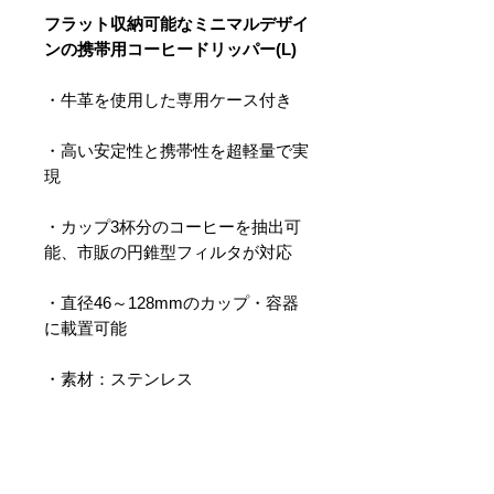
フラット収納可能なミニマルデザイ
ンの携帯用コーヒードリッパー(L)
・牛革を使用した専用ケース付き
・高い安定性と携帯性を超軽量で実
現
・カップ3杯分のコーヒーを抽出可
能、市販の円錐型フィルタが対応
・直径46～128mmのカップ・容器
に載置可能
・素材：ステンレス
※特許取得済み