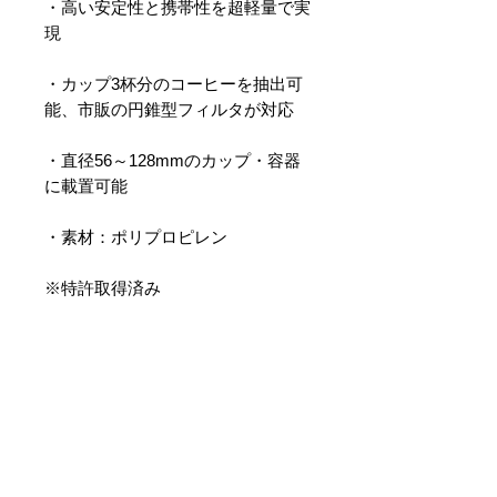
・高い安定性と携帯性を超軽量で実
現
・カップ3杯分のコーヒーを抽出可
能、市販の円錐型フィルタが対応
・直径56～128mmのカップ・容器
に載置可能
・素材：ポリプロピレン
※特許取得済み
PRODUCT INFO
収納サイズ ：135 x 90 x 6mm
STORY
重量：25g
素材：ポリプロピレン
「旅先やアウトドアフィールドで
使用できるペーパーフィルター：
も、お気に入りのコーヒーを淹れ