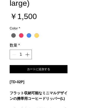
large)
価
￥1,500
格
Color
*
数量
*
カートに追加する
[TD-02P]
フラット収納可能なミニマルデザイ
ンの携帯用コーヒードリッパー(L)