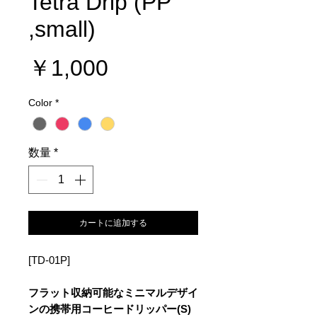
Tetra Drip (PP
,small)
価
￥1,000
格
Color
*
数量
*
カートに追加する
[TD-01P]
フラット収納可能なミニマルデザイ
ンの携帯用コーヒードリッパー(S)