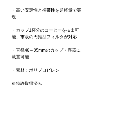
・高い安定性と携帯性を超軽量で実
現
・カップ1杯分のコーヒーを抽出可
能、市販の円錐型フィルタが対応
・直径48～95mmのカップ・容器に
載置可能
・素材：ポリプロピレン
※特許取得済み
PRODUCT INFO
収納サイズ ：103 x 69 x 4.5mm
STORY
重量：12g
素材：ポリプロピレン
旅先や山のテント場でも、好きな