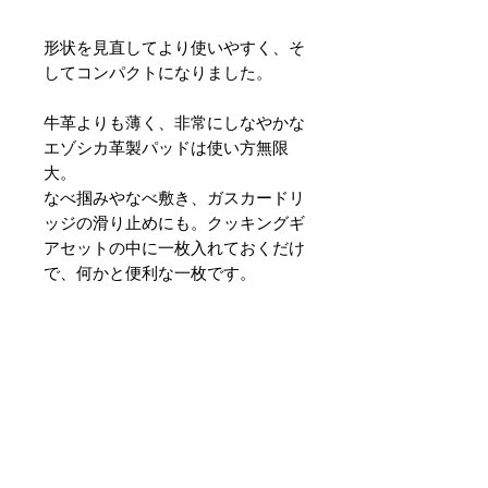
形状を見直してより使いやすく、そ
してコンパクトになりました。
牛革よりも薄く、非常にしなやかな
エゾシカ革製パッドは使い方無限
大。
なべ掴みやなべ敷き、ガスカードリ
ッジの滑り止めにも。クッキングギ
アセットの中に一枚入れておくだけ
で、何かと便利な一枚です。
PRODUCT INFO
素材：エゾシカ革（タンニン鞣
し）
サイズ：115 x 115mm,